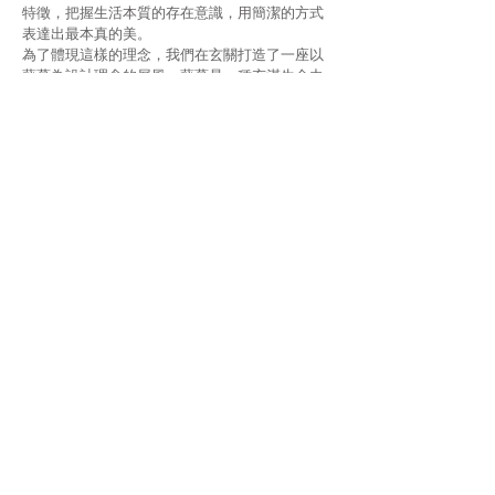
特徵，把握生活本質的存在意識，用簡潔的方式
表達出最本真的美。
為了體現這樣的理念，我們在玄關打造了一座以
藤蔓為設計理念的屏風。藤蔓是一種充滿生命力
的植物，茂密繁盛象徵著繁榮和富饒。我們使用
木紋增加其表現的意向，並且設置了可隨意移動
的滑軌設計，營造手撥動藤蔓的有趣互動。這不
僅解決了風水學上的穿堂煞，更成為一座可以隨
心情自由搭配的多元擺設屏風櫃。
在空間設計中，我們強調健康和質樸的內涵，而
不是繁複裝飾的展現。為了達成這個目標，我們
將室內的畸零空間分成了許多小單位，加強了隱
藏式的儲藏空間，將分類收納的效果最大化。
在都市環境下，空氣品質往往無法與鄉村相比。
因此，我們設計了無形的空氣濕度控制系統，提
高了室內的空氣品質，打造了更健康的生活空
間。
2020 亞太設計菁英邀請賽
Asia Pacific Design Awards For Elite